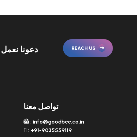
دعونا نعمل 
REACH US
تواصل معنا
: info@goodbee.co.in
: +91-9035559119