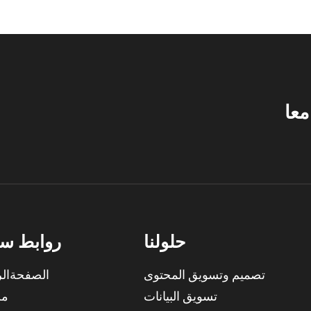
معا
حلولنا
روابط سر
تصميم وتسويق المحتوى
الصفحةالر
تسويق البيانات
من