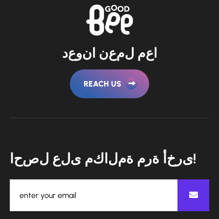
ا
ع
م
ل
م
ع
ن
ا
ن
و
ع
د
REACH US
!
ى
ر
خ
أ
ة
ر
م
ة
م
ل
ا
ك
م
ى
ل
ع
ل
ص
ح
ا