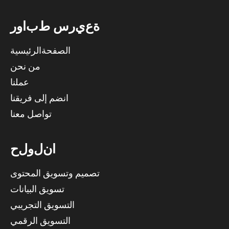
ة
ع
ي
ر
س
ط
ب
ا
و
ر
الصفحةالرئيسية
من نحن
عملنا
انضم إلى فريقنا
تواصل معنا
ا
ن
ل
و
ل
ح
تصميم وتسويق المحتوى
تسويق البيانات
التسويق التجريبي
التسويق الرقمي