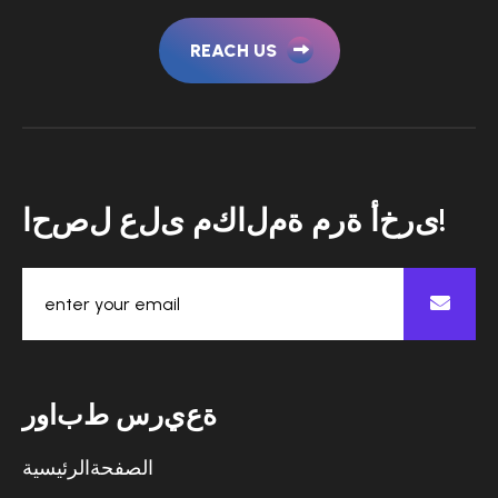
REACH US
!
ى
ر
خ
أ
ة
ر
م
ة
م
ل
ا
ك
م
ى
ل
ع
ل
ص
ح
ا
ة
ع
ي
ر
س
ط
ب
ا
و
ر
الصفحةالرئيسية