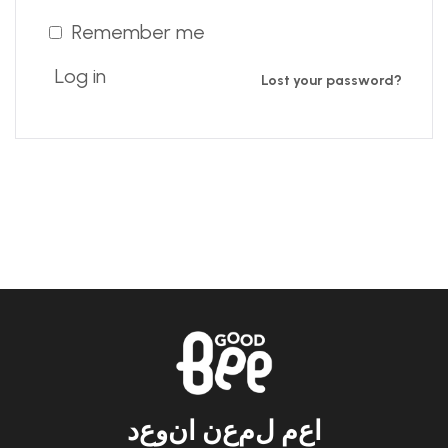
Remember me
Log in
Lost your password?
ا
ع
م
ل
م
ع
ن
ا
ن
و
ع
د