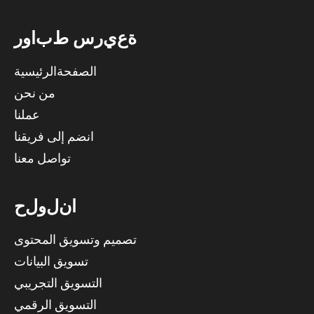
ة
ع
ي
ر
س
ط
ب
ا
و
ر
الصفحةالرئيسية
من نحن
عملنا
انضم إلى فريقنا
تواصل معنا
ا
ن
ل
و
ل
ح
تصميم وتسويق المحتوى
تسويق البيانات
التسويق التجريبي
التسويق الرقمي