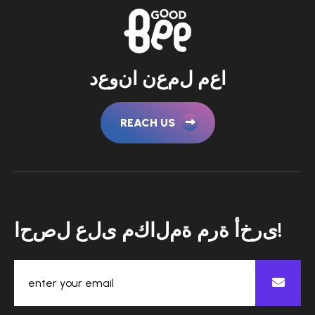
ا
ع
م
ل
م
ع
ن
ا
ن
و
ع
د
REACH US
!
ى
ر
خ
أ
ة
ر
م
ة
م
ل
ا
ك
م
ى
ل
ع
ل
ص
ح
ا