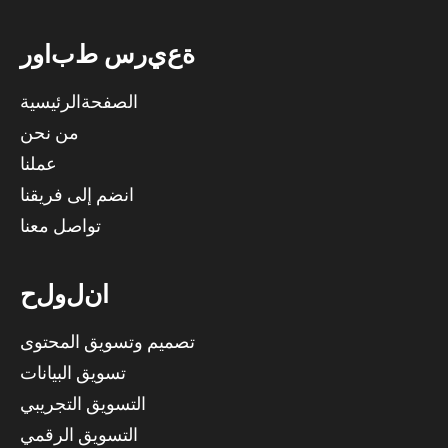
ة
ع
ي
ر
س
ط
ب
ا
و
ر
الصفحةالرئيسية
من نحن
عملنا
انضم إلى فريقنا
تواصل معنا
ا
ن
ل
و
ل
ح
تصميم وتسويق المحتوى
تسويق البيانات
التسويق التجريبي
التسويق الرقمي