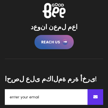
ا
ع
م
ل
م
ع
ن
ا
ن
و
ع
د
REACH US
!
ى
ر
خ
أ
ة
ر
م
ة
م
ل
ا
ك
م
ى
ل
ع
ل
ص
ح
ا