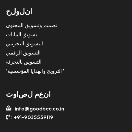
ا
ن
ل
و
ل
ح
تصميم وتسويق المحتوى
تسويق البيانات
التسويق التجريبي
التسويق الرقمي
التسويق بالتجزئة
"الترويج والهدايا المؤسسية "
ا
ن
ع
م
ل
ص
ا
و
ت
: info@goodbee.co.in
: +91-9035559119