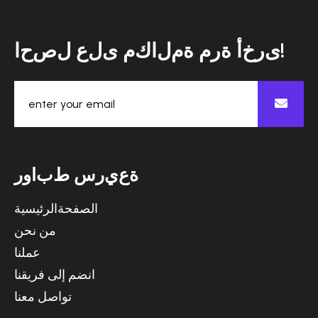
ا
ح
ص
ل
ع
ل
ى
م
ك
ا
ل
م
ة
م
ر
ة
أ
خ
ر
ى
!
ة
ع
ي
ر
س
ط
ب
ا
و
ر
الصفحةالرئيسية
من نحن
عملنا
انضم إلى فريقنا
تواصل معنا