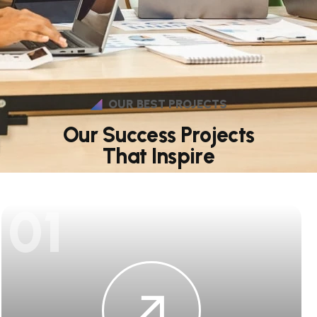
OUR BEST PROJECTS
O
u
r
S
u
c
c
e
s
s
P
r
o
j
e
c
t
s
T
h
a
t
I
n
s
p
i
r
e
01