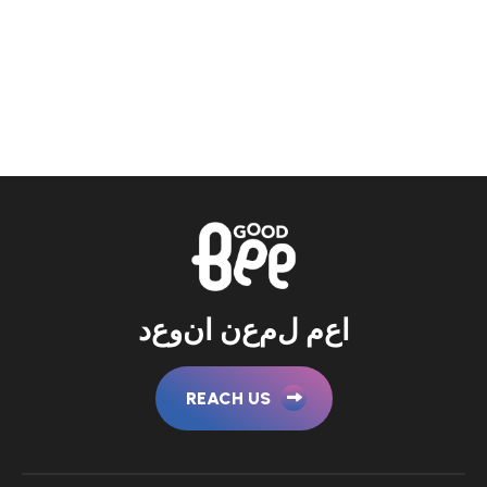
ا
ع
م
ل
م
ع
ن
ا
ن
و
ع
د
REACH US