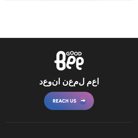
ا
ع
م
ل
م
ع
ن
ا
ن
و
ع
د
REACH US