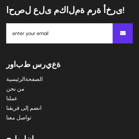
ا
ح
ص
ل
ع
ل
ى
م
ك
ا
ل
م
ة
م
ر
ة
أ
خ
ر
ى
!
ة
ع
ي
ر
س
ط
ب
ا
و
ر
الصفحةالرئيسية
من نحن
عملنا
انضم إلى فريقنا
تواصل معنا
ا
ن
ل
و
ل
ح