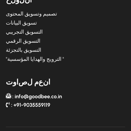
تصميم وتسويق المحتوى
تسويق البيانات
التسويق التجريبي
التسويق الرقمي
التسويق بالتجزئة
"الترويج والهدايا المؤسسية "
ا
ن
ع
م
ل
ص
ا
و
ت
: info@goodbee.co.in
: +91-9035559119