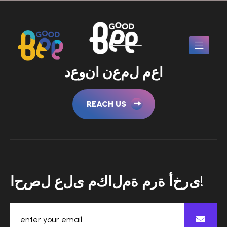
ا
ع
م
ل
م
ع
ن
ا
ن
و
ع
د
REACH US
!
ى
ر
خ
أ
ة
ر
م
ة
م
ل
ا
ك
م
ى
ل
ع
ل
ص
ح
ا