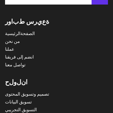
ة
ع
ي
ر
س
ط
ب
ا
و
ر
الصفحةالرئيسية
من نحن
عملنا
انضم إلى فريقنا
تواصل معنا
ا
ن
ل
و
ل
ح
تصميم وتسويق المحتوى
تسويق البيانات
التسويق التجريبي