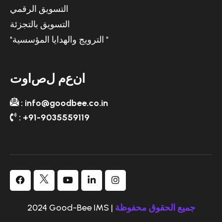
التسويق الرقمي
التسويق بالتجزئة
"الترويج والهدايا المؤسسية "
ا
ن
ع
م
ل
ص
ا
و
ت
: info@goodbee.co.in
: +91-9035559119
جميع الحقوق محفوظة
2024 Good-Bee IMS |