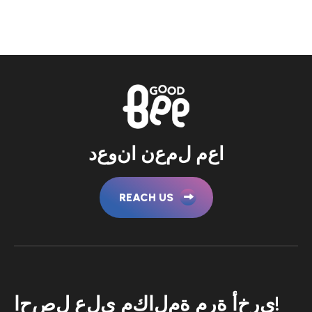
ا
ع
م
ل
م
ع
ن
ا
ن
و
ع
د
REACH US
ا
ح
ص
ل
ع
ل
ى
م
ك
ا
ل
م
ة
م
ر
ة
أ
خ
ر
ى
!