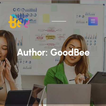
Author:
GoodBee