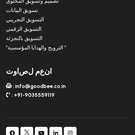
تصميم وتسويق المحتوى
تسويق البيانات
التسويق التجريبي
التسويق الرقمي
التسويق بالتجزئة
"الترويج والهدايا المؤسسية "
ا
ن
ع
م
ل
ص
ا
و
ت
: info@goodbee.co.in
: +91-9035559119