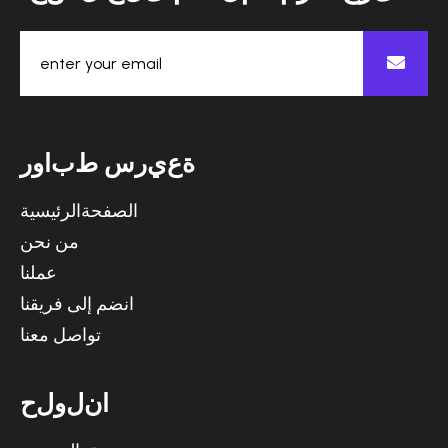
ة
ع
ي
ر
س
ط
ب
ا
و
ر
الصفحةالرئيسية
من نحن
عملنا
انضم إلى فريقنا
تواصل معنا
ا
ن
ل
و
ل
ح