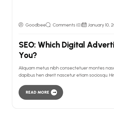
Goodbee
Comments (0)
January 10, 
S
E
O
:
W
h
i
c
h
D
i
g
i
t
a
l
A
d
v
e
r
t
Y
o
u
?
Aliquam metus nibh consectetuer montes nasce
dapibus hen drerit nascetur etiam sociosqu. 
READ MORE