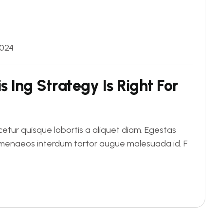
2024
i
s
I
n
g
S
t
r
a
t
e
g
y
I
s
R
i
g
h
t
F
o
r
tur quisque lobortis a aliquet diam. Egestas
Himenaeos interdum tortor augue malesuada id. F