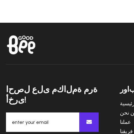
ة
ر
م
ة
م
ل
ا
ك
م
ى
ل
ع
ل
ص
ح
ا
ا
و
ر
أ
خ
ر
ى
!
ئيسية
 نحن
عملنا
فريقنا