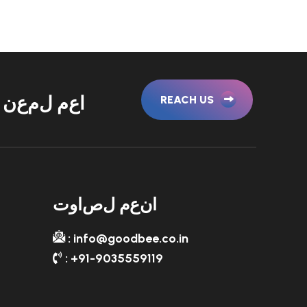
ا
ع
م
ل
م
ع
ن
REACH US
ا
ن
ع
م
ل
ص
ا
و
ت
: info@goodbee.co.in
: +91-9035559119