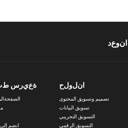
ا
ن
و
ع
د
ا
ن
ل
و
ل
ح
ة
ع
ي
ر
س
ط
ب
تصميم وتسويق المحتوى
الصفحةالر
تسويق البيانات
من
التسويق التجريبي
التسويق الرقمي
انضم إلى 