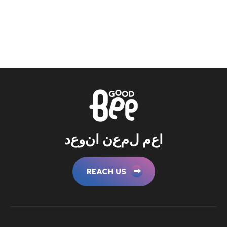
ا
ع
م
ل
م
ع
ن
ا
ن
و
ع
د
REACH US