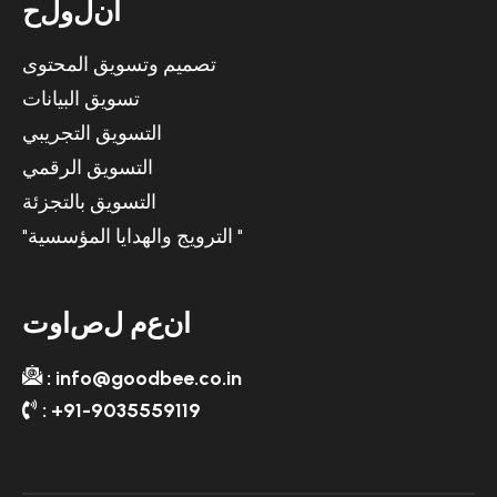
ا
ن
ل
و
ل
ح
تصميم وتسويق المحتوى
تسويق البيانات
التسويق التجريبي
التسويق الرقمي
التسويق بالتجزئة
"الترويج والهدايا المؤسسية "
ا
ن
ع
م
ل
ص
ا
و
ت
: info@goodbee.co.in
: +91-9035559119