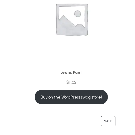
Jeans Pant
$
11.05
Buy on the WordPress swag store!
SALE