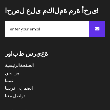
ا
ح
ص
ل
ع
ل
ى
م
ك
ا
ل
م
ة
م
ر
ة
أ
خ
ر
ى
!
ة
ع
ي
ر
س
ط
ب
ا
و
ر
الصفحةالرئيسية
من نحن
عملنا
انضم إلى فريقنا
تواصل معنا