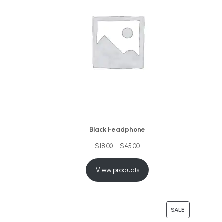
Black Headphone
$
18.00
–
$
45.00
View products
SALE