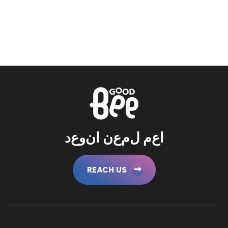
ا
ع
م
ل
م
ع
ن
ا
ن
و
ع
د
REACH US