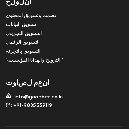
ا
ن
ل
و
ل
ح
تصميم وتسويق المحتوى
تسويق البيانات
التسويق التجريبي
التسويق الرقمي
التسويق بالتجزئة
"الترويج والهدايا المؤسسية "
ا
ن
ع
م
ل
ص
ا
و
ت
: info@goodbee.co.in
: +91-9035559119