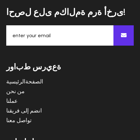
ا
ح
ص
ل
ع
ل
ى
م
ك
ا
ل
م
ة
م
ر
ة
أ
خ
ر
ى
!
ة
ع
ي
ر
س
ط
ب
ا
و
ر
الصفحةالرئيسية
من نحن
عملنا
انضم إلى فريقنا
تواصل معنا