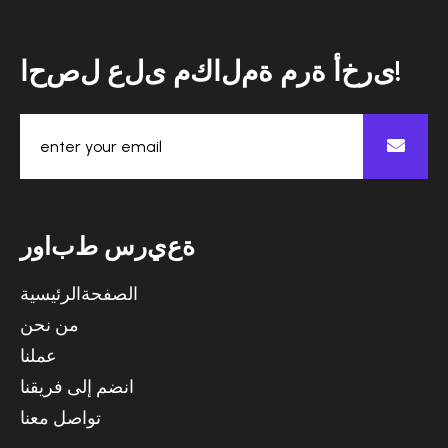
ا
ح
ص
ل
ع
ل
ى
م
ك
ا
ل
م
ة
م
ر
ة
أ
خ
ر
ى
!
ة
ع
ي
ر
س
ط
ب
ا
و
ر
الصفحةالرئيسية
من نحن
عملنا
انضم إلى فريقنا
تواصل معنا