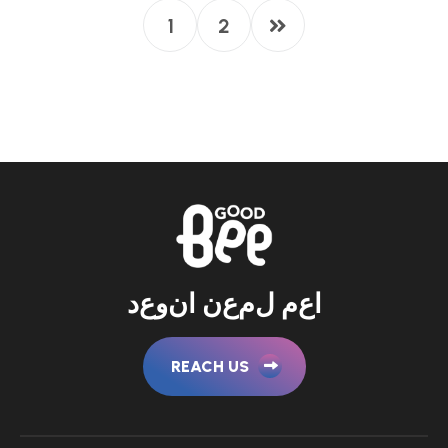
1
2
ا
ع
م
ل
م
ع
ن
ا
ن
و
ع
د
REACH US