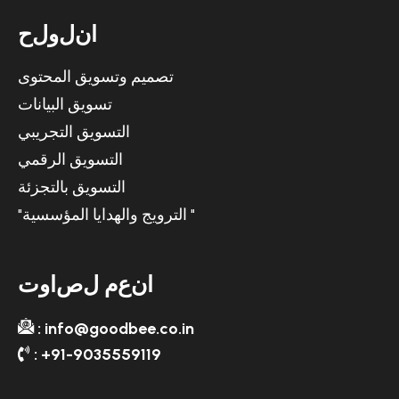
ا
ن
ل
و
ل
ح
تصميم وتسويق المحتوى
تسويق البيانات
التسويق التجريبي
التسويق الرقمي
التسويق بالتجزئة
"الترويج والهدايا المؤسسية "
ا
ن
ع
م
ل
ص
ا
و
ت
: info@goodbee.co.in
: +91-9035559119