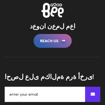
ا
ع
م
ل
م
ع
ن
ا
ن
و
ع
د
REACH US
!
ى
ر
خ
أ
ة
ر
م
ة
م
ل
ا
ك
م
ى
ل
ع
ل
ص
ح
ا