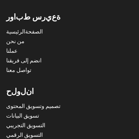
ة
ع
ي
ر
س
ط
ب
ا
و
ر
الصفحةالرئيسية
من نحن
عملنا
انضم إلى فريقنا
تواصل معنا
ا
ن
ل
و
ل
ح
تصميم وتسويق المحتوى
تسويق البيانات
التسويق التجريبي
التسويق الرقمي