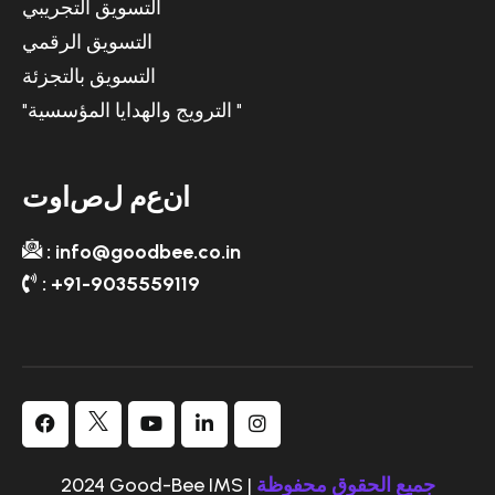
التسويق التجريبي
التسويق الرقمي
التسويق بالتجزئة
"الترويج والهدايا المؤسسية "
ا
ن
ع
م
ل
ص
ا
و
ت
: info@goodbee.co.in
: +91-9035559119
2024 Good-Bee IMS |
جميع الحقوق محفوظة