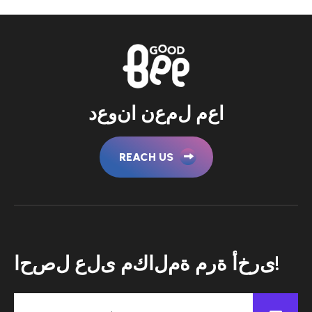
ا
ع
م
ل
م
ع
ن
ا
ن
و
ع
د
REACH US
ا
ح
ص
ل
ع
ل
ى
م
ك
ا
ل
م
ة
م
ر
ة
أ
خ
ر
ى
!