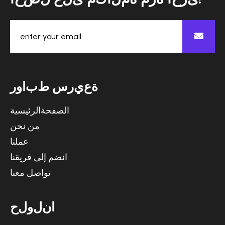
ة
ع
ي
ر
س
ط
ب
ا
و
ر
الصفحةالرئيسية
من نحن
عملنا
انضم إلى فريقنا
تواصل معنا
ا
ن
ل
و
ل
ح