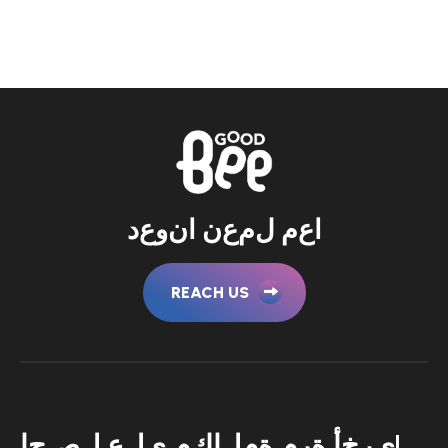
ا
ع
م
ل
م
ع
ن
ا
ن
و
ع
د
REACH US
ا
ح
ص
ل
ع
ل
ى
م
ك
ا
ل
م
ة
م
ر
ة
أ
خ
ر
ى
!