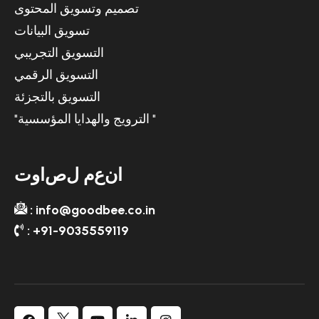
تصميم وتسويق المحتوى
تسويق البيانات
التسويق التجريبي
التسويق الرقمي
التسويق بالتجزئة
"الترويج والهدايا المؤسسية "
ا
ن
ع
م
ل
ص
ا
و
ت
: info@goodbee.co.in
: +91-9035559119