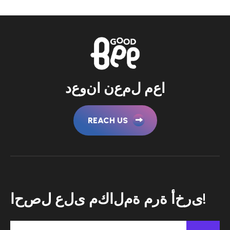
ا
ع
م
ل
م
ع
ن
ا
ن
و
ع
د
REACH US
ا
ح
ص
ل
ع
ل
ى
م
ك
ا
ل
م
ة
م
ر
ة
أ
خ
ر
ى
!