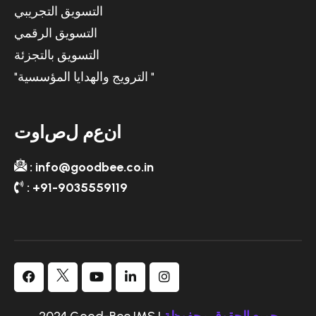
التسويق التجريبي
التسويق الرقمي
التسويق بالتجزئة
"الترويج والهدايا المؤسسية "
ا
ن
ع
م
ل
ص
ا
و
ت
: info@goodbee.co.in
: +91-9035559119